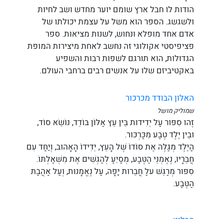
הודות לו חבל ארץ שומם יוער מחדש ושב לחיות
ולשגשג. הספר הוא משל על עצמת יכולתו של
אדם אחד מופלא ונחוש, לשנות מציאות. ספר
פציפיסטי אקולוגי זה נחשב לאחת מיצירות המופת
הגדולות, הוא תורגם לשפות רבות והשפיע
באקטיביזם שלו על אנשים רבים ברחבי העולם.
האלון הבודד מכרכור
שמוליק מושל
זֶהוּ סִפּוּר עַל יְדִידוּת בֵּין עֵץ אַלּוֹן בּוֹדֵד, נוֹשֵׂא סוֹד,
וּבֵין יֶלֶד טֶבַע מִכַּרְכּוּר.
הַיֶּלֶד מְגַלֶּה אֶת סוֹדוֹ שֶׁל הָעֵץ, יְדִידוֹ הָאָהוּב, וְיַחַד עִם
חֲבֵרָיו, נֶאֶמְנֵי הַטֶּבַע, מְסַיֵּעַ לְהַגְשִׁים אֶת מִשְׁאַלְתּוֹ.
סִפּוּר מְרַגֵּשׁ עלַ חֲבֵרוּת יָפָה, עַל נֶאֱמָנוּת, וְעַל אַהֲבַת
הַטֶּבַע.