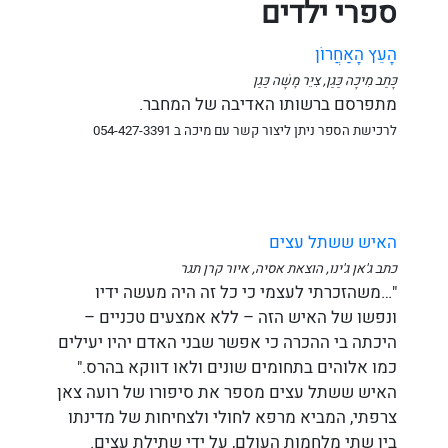
ספרי ילדים
הָעֵץ הָאַחֲרוֹן
כָּתַב מִיכָה כַּגַן, צִיֵּר מָשָׁה כַּגַן
מתפרסם ברשותו האדיבה של המחבר.
לרכישת הספר ניתן ליצור קשר עם מיכה ב 054-427-3391
האיש ששתל עצים
כתב ג'אן ג'ינו, הוצאת אסיה, איור קרן תגר
"…משהזכרתי לעצמי כי כל זה היה מעשה ידיו
ונפשו של האיש הזה – ללא אמצעים טכניים –
היכתה בי ההכרה כי אפשר שבני האדם יהיו יעילים
כמו אלוהים בתחומים שונים ולאו דווקא בהרס."
האיש ששתל עצים מספר את סיפורו של רועה צאן
צרפתי, המביא מרפא לחולי ולצחיחות של מדינתו
בין שתי מלחמות העולם, על ידי שתילת עצים.