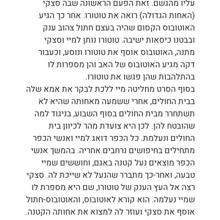
עליו מהגשם. זאת הפעם הראשונה שבה סצקי
(האחות הגדולה) רואה את טוטורו. אחר כך הגיע
האוטובוס הקסום שהיה בעצם חתול צהוב ענק
ובבטנו כיסאות ישיבה. טוטורו נותן למיי וסצקי
מתנה, האוטובוס אוסף את טוטורו ונוסע, וכעבור
דקה מגיע האוטובוס של האב והן מספרות לו
בהתלהבות שהן פגשו את טוטורו.
בסוף הסרט מחליטה מיי ללכת לבקר את אמא שלה
בבית החולים, אחרי ששמעה מאחותה שהיא לא
תשתחרר מבית החולים בסוף השבוע, בניגוד למה
שהובטח להן. לכן היא צועדת מהר לכיוון בית
החולים ונעלמת. כל הכפר דואג למיי ואנשי הכפר
מתחילים בחיפושים נרחבים אחריה. בהמשך אנשי
הכפר מוצאים נעל קטנה באגם, וחוששים שמיי
טבעה, ואחר-כך מתברר שהנעל לא שייכת לה. סצקי
רצה אל העץ הענק של טוטורו, שם היא מספרת לו
שמיי נעלמה. הוא קורא לאוטובוס, והאוטובוס-חתול
אוסף את סצקי ועוזר לה למצוא את אחותה הקטנה.