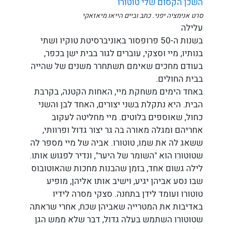
השכן הקסום שלי טוטורו
סרט אנימציה יפני. כתב וביים הייאו מיאזאקי
עלילה
בשנות ה-50 פרופסור באוניברסיטת טוקיו ושתי
בנותיו, מיי וסצקי, עוברים לגור בבית ישן בכפר,
בעודם מחכים שאימם תשתחרר משנים של שהייה
בבית החולים.
באחד הימים משחקת מיי, האחות הקטנה, בקרבת
הבית. היא נתקלת בשני יצורים, האחד לבן והשני
כחול, שאוספים בלוטים. מיי מחליטה לעקוב
אחריהם ומגלה מאורה בה גר יצור גדול ופרוותי,
ששאג לה את שמו, טוטורו. אביה של מיי מספר לה
שטוטורו הוא "השומר של היער", ונדיר לפגוש אותו.
לילה גשום אחד, בזמן שהבנות מחכות שהאוטובוס
שבו נסע אביהן יגיע, וישיב אותו אליהן, מופיע
טוטורו ועומד לידן בתחנה. סצקי מסרה לידיו
באדיבות את המטרייה שאביהן שכח, אחרי שראתה
שטוטורו השתמש בעלה גדול, דבר שלא ממש הגן