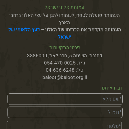
עמותת אלוני ישראל
העמותה פועלת לטפח, לשמור ולהגן על עצי האלון ברחבי
הארץ
העמותה מקדמת את הכרזתו של
האלון –
כעץ הלאומי של
ישראל
פרטי התקשרות
כתובת: השיטה 5, חרב לאת, 3886000
נייד: 054-470-0025
טל': 04-636-6248
baloot@baloot.org.il
דברו איתנו