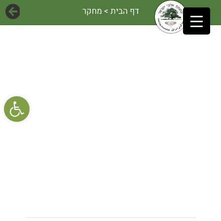
דף הבית
> מחקר
פתח 