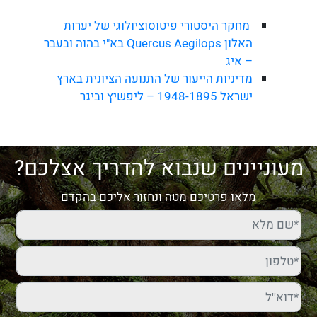
מחקר היסטורי פיטוסוציולוגי של יערות
האלון Quercus Aegilops בא"י בהוה ובעבר
– איג
מדיניות הייעור של התנועה הציונית בארץ
ישראל 1948-1895 – ליפשיץ וביגר
מעוניינים שנבוא להדריך אצלכם?
מלאו פרטיכם מטה ונחזור אליכם בהקדם