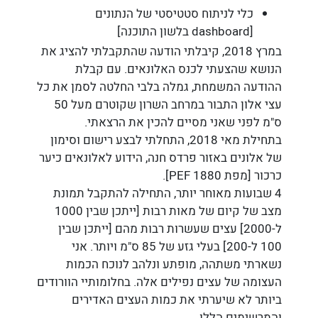
כלי לניתוח סטטיסטי של הנתונים
[dashboard בלשון התוכנה]
במרץ 2018, קיבלתי הודעה שהתקבלתי להציג את
הנושא שהצעתי לכנס האלונאים. עם קבלת
ההודעה המשמחת, גמלה בלבי החלטה לסמן את כל
עצי אלון התבור במרחב השרון שקוטרם מעל 50
ס"מ לפני שאני מסיים להכין את הרצאתי.
בתחילת מאי 2018, התחלתי לבצע רישום וסימון
של אלונים באזור פרדס חנה, הידוע לאלונאים כיער
כרכור [מפת PEF 1880].
4 שבועות מאוחר יותר, התחילה להתקבל תמונת
מצב של קיום של מאות רבות [ייתכן שבין 1000
ל-2000] עצים שעשרות רבות מהם [ייתכן שבין
100 ל-200] בעלי גזע של 85 ס"מ ויותר. אני
נשארתי משתהה, מופתע ונלהב לנוכח הכמות
העצומה של עצים נפילים אלה. בחלומותיי הוורודים
ביותר לא שיערתי את כמות העצים האדירים
והמרשימים הללו.