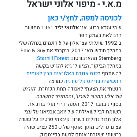
מ.א.י - מיפוי אלוני ישראל
לכניסה למפה, לחץ/י כאן
שמי עזרא ברנע. אני
אלונאי
יליד 1951 ממושב
חרב לאת בעמק חפר.
ב-1992 שתלתי עצי אלון על 6 דונמים בנחלה שלי.
במהלך חודש מאי 2017, ביקרתי את Edie & Guy
Sternberg מהארבורטום
Starhill Forest.
במהלך הביקור, הציע לי גיא להגיש בקשה
להשתתף ב
כנס אגודת האלונאים הבין לאומית
התשיעית בדייוס קליפורניה
כמרצה.
הגשתי את הצעתי לאגודה תחת הכותרת: "
חזרתו
של אלון התבור לשרון", והמתנתי לתשובה.
בסוף נובמבר 2017, הפנה ידידי מולי ברוג את
תשומת לבי לשאילתה של יואב אבניאון על עצי
אלון תבור גדולים בשרון. קיבצתי פרטים על עשרה
עצים גדולים מתוך אוסף של כ-250 עצים שהיה
ברשותי ושיגרתי אותם לרשת בפייסבוק.