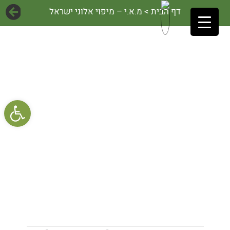
דף הבית
> מ.א.י – מיפוי אלוני ישראל
פתח 