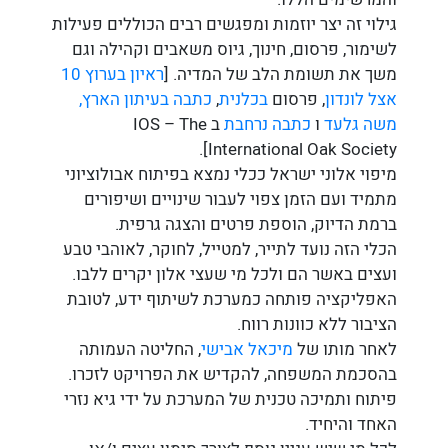
גילוי זה יצר יוזמות ומפגשים רבים הכוללים פעילות
לשימור, פרסום, חינוך, גיוס משאבים וקהילה וגם
משך את תשומת הלב של המדיה. [
ראיון בערוץ 10
אצל לונדון
, פרסום
בכלנית
,
כתבה בעיתון הארץ,
משה גלעד
ו
כתבה נרחבת
ב IOS – The
International Oak Society].
מיפוי אלוני ישראל ככלי נמצא בפיתוח אבולוציוני
מתמיד ועם הזמן צפוי לעבור שינויים ושיפורים
ברמת הדיוק, הוספת פרטים והצגה גרפית.
הכלי הזה נועד לתייר, למטייל, לחוקר, לאוהבי טבע
ועצים באשר הם ולכל מי שעצי אלון יקרים ללבו.
האפליקציה פותחה כמערכת לשיתוף ידע, לטובת
הציבור ללא כוונות רווח.
לאחר מותו של
מיכאל אבישי
, החליטה העמותה
בהסכמת המשפחה, להקדיש את הפרויקט לזכרו.
פיתוח ותמיכה טכנית של המערכת על ידי גיא נזרי
האחד והיחיד.