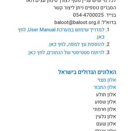
לכל מי שיש עניין נוסף לצורך סימון עצים ו/או
הסברים נוספים ניתן ליצור קשר
בנייד. 054-4700025
בדוא"ל: baloot@baloot.org.il
למדריך שימוש במערכת User Manual, לחץ
כאן
.
להוספת עץ למפה, לחץ כאן.
לניתוח סטטיסטי של הנתונים, לחץ כאן.
האלונים הגדולים בישראל
אלון מצוי
אלון התבור
אלון תולע
אלון שסוע
אלון חרמוני
אלון גלעין
אלון שעם